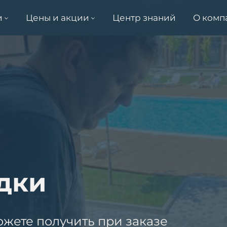
и
Цены и акции
Центр знаний
О комп
дки
ожете получить при заказе