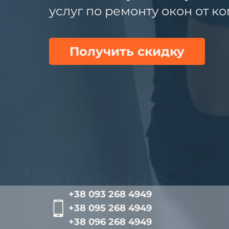
услуг по ремонту окон от 
Получить скидку
+38 093 268 4949
+38 095 268 4949
+38 096 268 4949