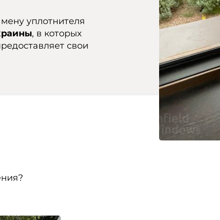
амену уплотнителя
краины
, в которых
редоставляет свои
ения?