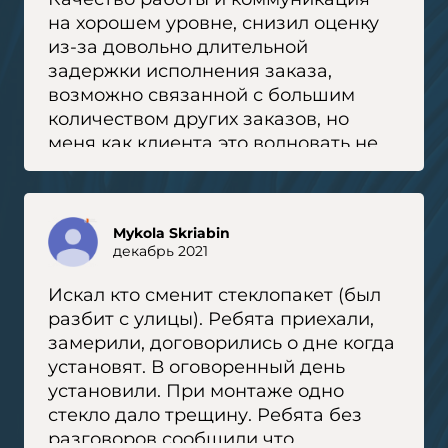
на хорошем уровне, снизил оценку
из-за довольно длительной
задержки исполнения заказа,
возможно связанной с большим
количеством других заказов, но
меня как клиента это волновать не
должно. Дмитрий и Сергей
выполняли монтаж, справились с
своей задачей хорошо.
Mykola Skriabin
декабрь 2021
Искал кто сменит стеклопакет (был
разбит с улицы). Ребята приехали,
замерили, договорились о дне когда
установят. В оговоренный день
установили. При монтаже одно
стекло дало трещину. Ребята без
разговоров сообщили что