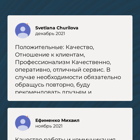
Svetlana Churilova
декабрь 2021
Положительные: Качество,
Отношение к клиентам,
Профессионализм Качественно,
оперативно, отличный сервис. В
случае необходимости обязательно
обращусь повторно, буду
рекомендовать друзьям и
знакомым. Пожалуй, это самая
высокая оценка — желание клиента
вернуться. Удачи, не сбавлять
Ефименко Михаил
обороты, масштабироваться,
ноябрь 2021
сохраняя качество!
Качество работы и коммуникация