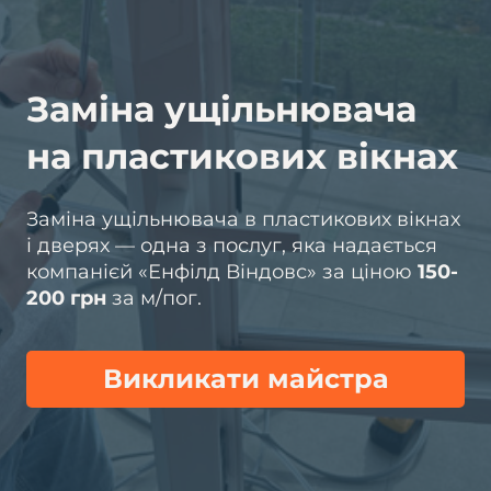
Заміна ущільнювача
на пластикових вікнах
Заміна ущільнювача в пластикових вікнах
і дверях — одна з послуг, яка надається
компанієй «Енфілд Віндовс» за ціною
150-
200 грн
за м/пог.
Викликати майстра