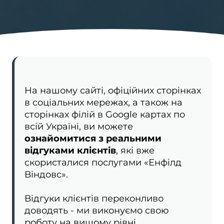
професійність та щирість , дякую що
так швидко вирішили нашу
проблему
На нашому сайті, офіційних сторінках
в соціальних мережах, а також на
сторінках філій в Google картах по
всій Україні, ви можете
ознайомитися з реальними
відгуками клієнтів
, які вже
скористалися послугами «Енфілд
Віндовс».
Відгуки клієнтів переконливо
доводять - ми виконуємо свою
роботу на вищому рівні.