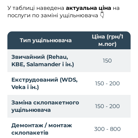
У таблиці наведена
актуальна ціна
на
послуги по заміні ущільнювача 👇
Ціна (грн/1
Тип ущільнювача
м.пог)
Звичайний (Rehau,
150
KBE, Salamander і ін.)
Екструдований (WDS,
150 - 200
Veka і ін.)
Заміна склопакетного
150 - 200
ущільнювача
Демонтаж / монтаж
300 - 800
склопакетів