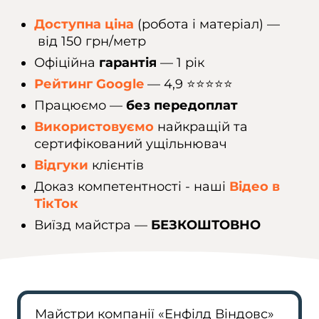
Доступна ціна
(робота і матеріал) —
від 150 грн/метр
Офіційна
гарантія
— 1 рік
Рейтинг Google
— 4,9 ⭐️⭐️⭐️⭐️⭐️
Працюємо —
без передоплат
Використовуємо
найкращій та
сертифікований ущільнювач
Відгуки
клієнтів
Доказ компетентності - наші
Відео в
ТікТок
Виїзд майстра —
БЕЗКОШТОВНО
Майстри компанії «Енфілд Віндовс»