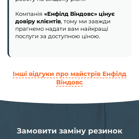
Компанія
«Енфілд Віндовс» цінує
довіру клієнтів
, тому ми завжди
прагнемо надати вам найкращі
послуги за доступною ціною.
Інші відгуки про майстрів Енфілд
Віндовс
Замовити заміну резинок