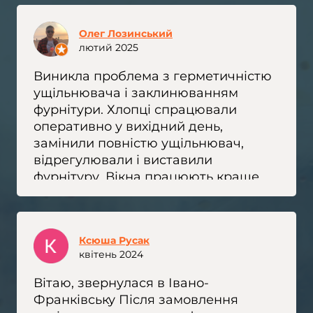
Олег Лозинський
лютий 2025
Виникла проблема з герметичністю
ущільнювача і заклинюванням
фурнітури. Хлопці спрацювали
оперативно у вихідний день,
замінили повністю ущільнювач,
відрегулювали і виставили
фурнітуру. Вікна працюють краще,
ніж раніше, і прослужать ще не один
рік. Спасибі
Ксюша Русак
квітень 2024
Вітаю, звернулася в Івано-
Франківську Після замовлення