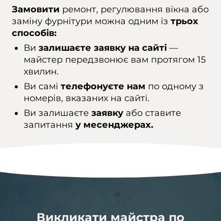
Замовити
ремонт, регулювання вікна або
заміну фурнітури можна одним із
трьох
способів:
Ви
залишаєте заявку на сайті
—
майстер передзвонює вам протягом 15
хвилин.
Ви самі
телефонуєте нам
по одному з
номерів, вказаних на сайті.
Ви залишаєте
заявку
або ставите
запитання
у месенджерах.
Викликати майстра по