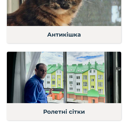
Антикішка
Ролетні сітки