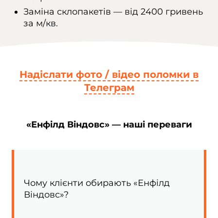
Заміна склопакетів — від 2400 гривень
за м/кв.
Надіслати фото / відео поломки в
Телеграм
«Енфілд Віндовс» — наші переваги
Чому клієнти обирають «Енфілд
Віндовс»?