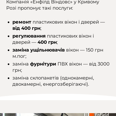
Компанія «Енфілд Віндовс» у Кривому
Розі пропонує такі послуги:
ремонт
пластикових вікон і дверей —
від 400 грн
;
регулювання
пластикових вікон і
дверей —
400 грн
;
заміна ущільнювачів
вікон — 150 грн
м.пог;
заміна
фурнітури
ПВХ вікон — від 3000
грн;
заміна склопакетів (однокамерні,
двокамерні, енергозберігаючі).