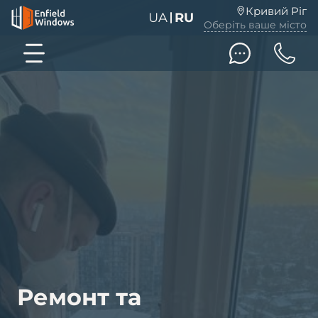
Кривий Ріг
UA
RU
Оберіть ваше місто
Ремонт та