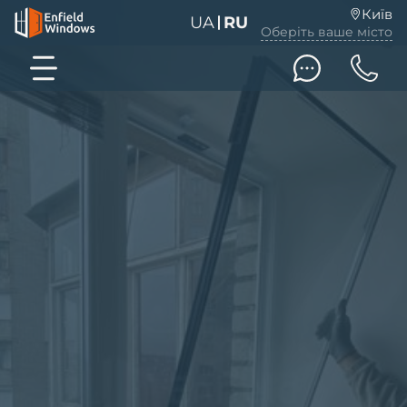
Київ
UA
RU
Оберіть ваше місто