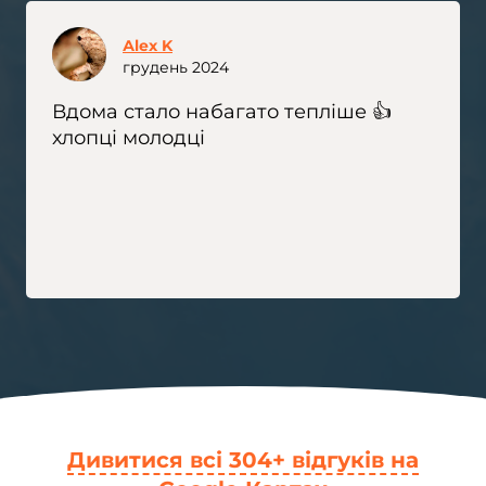
Аlex K
грудень 2024
Вдома стало набагато тепліше 👍
хлопці молодці
Дивитися всі 304+ відгуків на