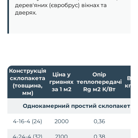
дерев'яних (євробрус) вікнах та
дверях.
Конструкція
Ціна у
Опір
склопакета
Ваг
гривнях
теплопередачі
(товщина,
кг/1
за 1 м2
Rg м2 К/Вт
мм)
Однокамерний простий склопакет
4-16-4 (24)
2000
0,36
21
4-24-4 (32)
2100
0,38
22