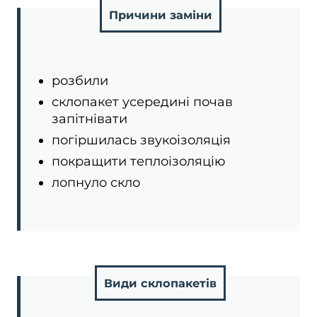
Причини заміни
розбили
склопакет усередині почав
запітнівати
погіршилась звукоізоляція
покращити теплоізоляцію
лопнуло скло
Види склопакетів