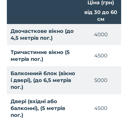
Ціна (грн)
від 30 до 60
см
Двочасткове вікно
(до
4000
4,5 метрів пог.)
Тричастинне вікно
(5
4500
метрів пог.)
Балконний блок
(вікно
і двері), (до 6,5 метрів
5000
пог.)
Двері
(вхідні або
балконні), (5 метрів
4500
пог.)