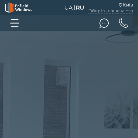
Київ
UA
RU
Оберіть ваше місто