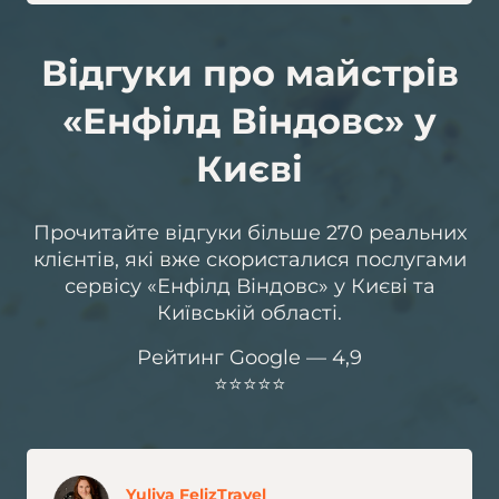
Відгуки про майстрів
«Енфілд Віндовс» у
Києві
Прочитайте відгуки більше 270 реальних
клієнтів, які вже скористалися послугами
сервісу «Енфілд Віндовс» у Києві та
Київській області.
Рейтинг Google — 4,9
⭐️⭐️⭐️⭐️⭐️
Yuliya FelizTravel