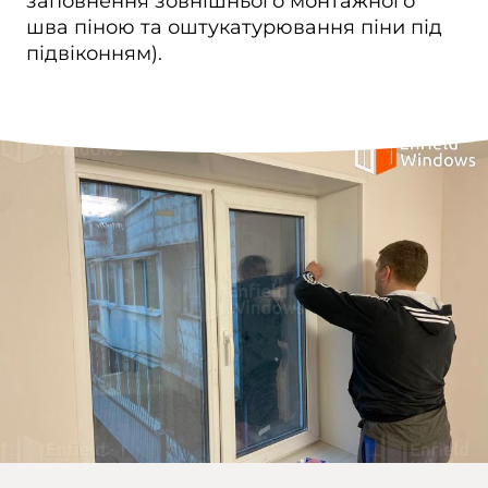
заповнення зовнішнього монтажного
шва піною та оштукатурювання піни під
підвіконням).