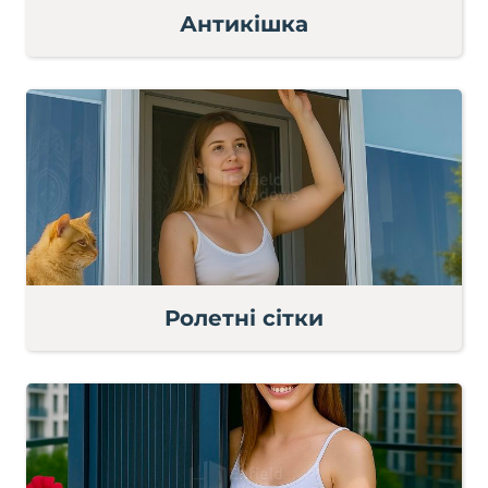
Антикішка
Ролетні сітки