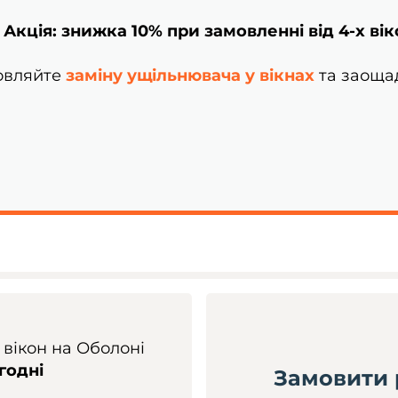
 Акція:
знижка 10% при замовленні від 4-х вік
мовляйте
заміну ущільнювача у вікнах
та заоща
вікон на Оболоні
годні
Замовити 