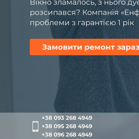
Вікно зламалось, з нього ду
розсипався? Компанія «Енф
проблеми з гарантією 1 рік
Замовити ремонт зара
+38 093 268 4949
+38 095 268 4949
+38 096 268 4949