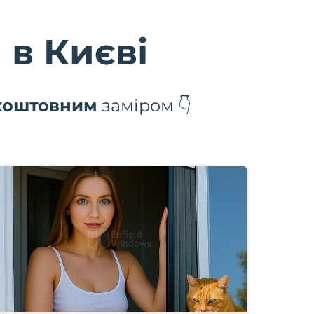
 в Києві
коштовним
заміром 👇