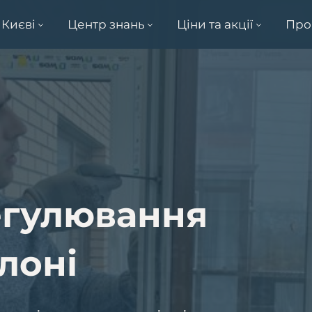
 Києві
Центр знань
Ціни та акції
Про
егулювання
лоні