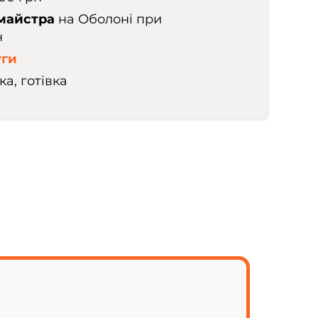
 майстра
на Оболоні при
н
уги
а, готівка