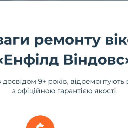
аги ремонту вік
«Енфілд Віндовс
 досвідом 9+ років, відремонтують в
з офіційною гарантією якості