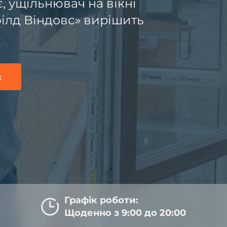
є, ущільнювач на вікні
ілд Віндовс» вирішить
з
Графік роботи:
Щоденно з 9:00 до 20:00