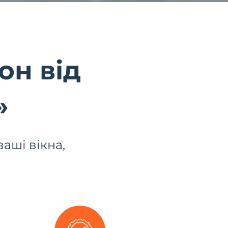
он від
»
аші вікна,