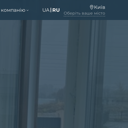
Київ
 компанію
UA
RU
Оберіть ваше місто